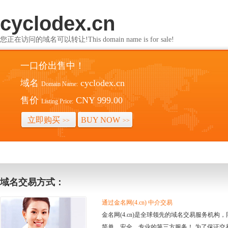
cyclodex.cn
您正在访问的域名可以转让!This domain name is for sale!
一口价出售中！
域名
cyclodex.cn
Domain Name:
售价
CNY 999.00
Listing Price:
立即购买
BUY NOW
>>
>>
域名交易方式：
通过金名网(4.cn) 中介交易
金名网(4.cn)是全球领先的域名交易服务机
简单、安全、专业的第三方服务！ 为了保证交