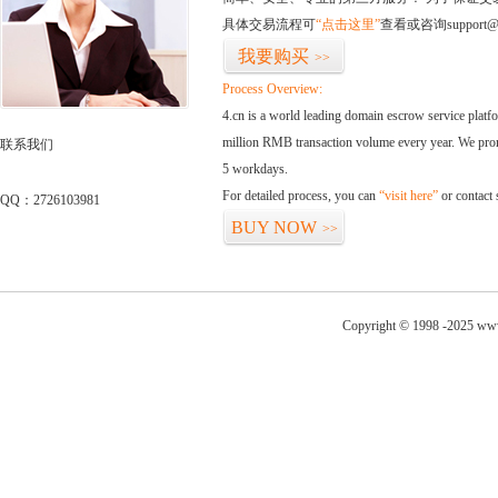
具体交易流程可
“点击这里”
查看或咨询support@
我要购买
>>
Process Overview:
4.cn is a world leading domain escrow service plat
million RMB transaction volume every year. We promi
联系我们
5 workdays.
For detailed process, you can
“visit here”
or contact
QQ：2726103981
BUY NOW
>>
Copyright © 1998 -2025 www